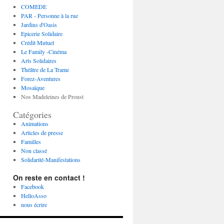
COMEDE
PAR - Personne à la rue
Jardins d'Oasis
Epicerie Solidaire
Crédit Mutuel
Le Family -Cinéma
Arts Solidaires
Théâtre de La Trame
Forez-Aventures
Mosaïque
Nos Madeleines de Proust
Catégories
Animations
Articles de presse
Familles
Non classé
Solidarité-Manifestations
On reste en contact !
Facebook
HelloAsso
nous écrire