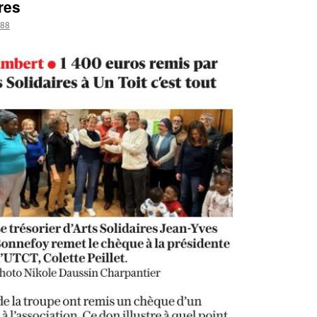
res
688