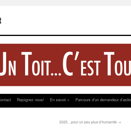
t
ontact
Rejoignez nous!
En savoir +
Parcours d’un demandeur d’asile
2025…pour un peu plus d’humanité
→