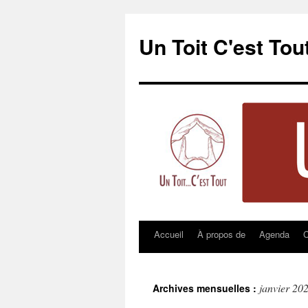
Un Toit C'est Tou
Accueil
À propos de
Agenda
C
Aller
au
contenu
janvier 20
Archives mensuelles :