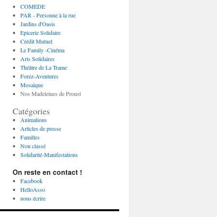
COMEDE
PAR - Personne à la rue
Jardins d'Oasis
Epicerie Solidaire
Crédit Mutuel
Le Family -Cinéma
Arts Solidaires
Théâtre de La Trame
Forez-Aventures
Mosaïque
Nos Madeleines de Proust
Catégories
Animations
Articles de presse
Familles
Non classé
Solidarité-Manifestations
On reste en contact !
Facebook
HelloAsso
nous écrire