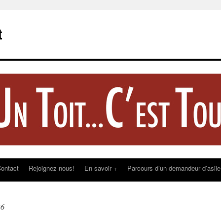
t
ontact
Rejoignez nous!
En savoir +
Parcours d’un demandeur d’asile
26