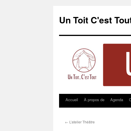
Un Toit C'est Tou
Accueil
À propos de
Agenda
C
Aller
au
contenu
←
L’atelier Théâtre