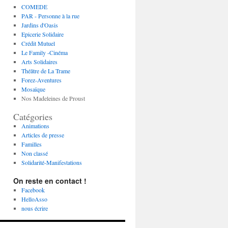
COMEDE
PAR - Personne à la rue
Jardins d'Oasis
Epicerie Solidaire
Crédit Mutuel
Le Family -Cinéma
Arts Solidaires
Théâtre de La Trame
Forez-Aventures
Mosaïque
Nos Madeleines de Proust
Catégories
Animations
Articles de presse
Familles
Non classé
Solidarité-Manifestations
On reste en contact !
Facebook
HelloAsso
nous écrire