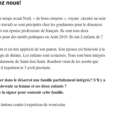
ez nous!
e temps avant Noël, « de bons citoyens », voyant circuler un noir
son travail) se sont précipités chez les gendarmes pour le dénoncer.
t son épouse professeure de français. Ils sont tous deux
ys pour des motifs politiques en Août 2019. Ils ont 2 enfants de 7
nt et est très apprécié de son patron. Son épouse est bénévole à la
pe de théâtre. Les enfants sont scolarisés. Tous sont bien intégrés
ndarmerie de Saint-Just Saint- Rambert vient de les avertir que
d’expulsion le 3 avril prochain.
r dans le désarroi une famille parfaitement intégrée? S’il y a
devenir sa femme et ses deux enfants ?
 la signer pour soutenir cette famille.
luttons-contre-l-expulsion-de-wenceslas