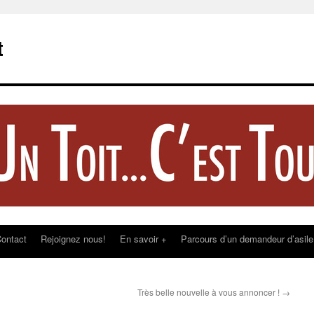
t
ontact
Rejoignez nous!
En savoir +
Parcours d’un demandeur d’asile
Très belle nouvelle à vous annoncer !
→